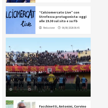
“Calciomercato Live” con
Strefezza protagonista: oggi
alle 19.30 sul sito e su Fb
Redazione
06/08/2026 06:45
Lecce, ulteriori cambiamenti: si
dimette l’ad Mencucci
Redazione
06/08/2026 16:21
Facchinetti, Antonini, Corvino