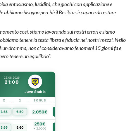
bia entusiasmo, lucidità, che giochi con applicazione e
 Ne abbiamo bisogno perchè il Besiktas è capace di restare
momento così, stiamo lavorando sui nostri errori e siamo
bbiamo tenere la testa libera e fiducia nei nostri mezzi. Nello
n è un dramma, non ci consideravamo fenomeni 15 giorni fa e
però tenere un equilibrio”.
23.08.2026
21:00
Juve Stabia
X
2
BONUS
LINK
2.050€
3.65
6.50
PIÙ INFO
250€
3.65
5.60
PIÙ INFO
+ 2.000€