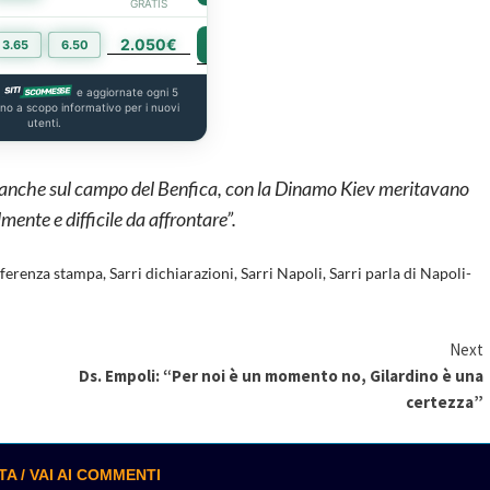
GRATIS
2.050€
PIÙ INFO
3.65
6.50
a
e aggiornate ogni 5
ono a scopo informativo per i nuovi
utenti.
a anche sul campo del Benfica, con la Dinamo Kiev meritavano
ente e difficile da affrontare”.
nferenza stampa
,
Sarri dichiarazioni
,
Sarri Napoli
,
Sarri parla di Napoli-
Next
Ds. Empoli: “Per noi è un momento no, Gilardino è una
certezza”
 / VAI AI COMMENTI