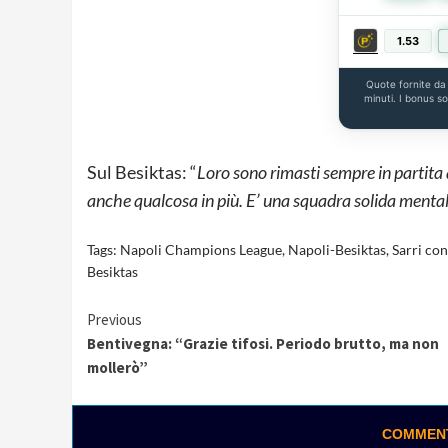
1.53
Quote fornite d
minuti. I bonus s
Sul Besiktas: “
Loro sono rimasti sempre in partit
anche qualcosa in più. E’ una squadra solida mentalm
Tags:
Napoli Champions League
,
Napoli-Besiktas
,
Sarri co
Besiktas
Continue
Previous
Bentivegna: “Grazie tifosi. Periodo brutto, ma non
Reading
mollerò”
COMMENTA