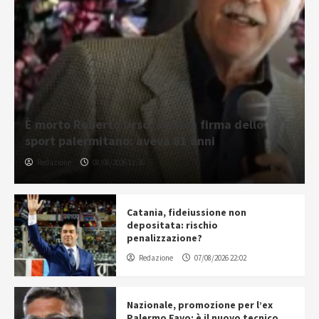
È morto Roberto Urso, storica firma dello
sport palermitano: aveva 81 anni
Redazione
08/08/2026 11:36
Catania, fideiussione non
depositata: rischio
penalizzazione?
Redazione
07/08/2026 22:02
Nazionale, promozione per l’ex
Palermo Favo: è il nuovo tecnico