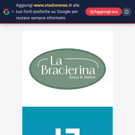
Aggiungi
www.stadionews.it
alle
tue fonti preferite su Google per
Aggiungi ora
restare sempre informato