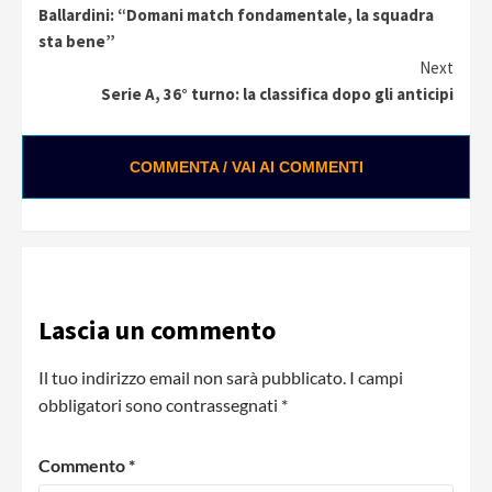
Ballardini: “Domani match fondamentale, la squadra
Reading
sta bene”
Next
Serie A, 36° turno: la classifica dopo gli anticipi
COMMENTA / VAI AI COMMENTI
0:01 / 0:28
Loading ads...
Lascia un commento
Il tuo indirizzo email non sarà pubblicato.
I campi
obbligatori sono contrassegnati
*
Commento
*