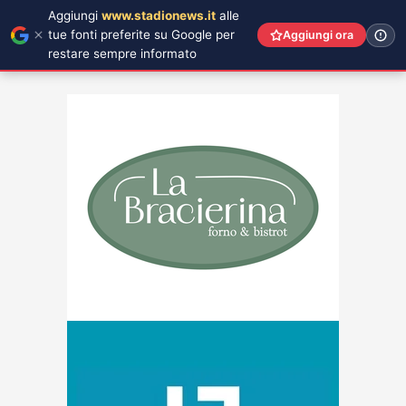
Aggiungi
www.stadionews.it
alle
tue fonti preferite su Google per
Aggiungi ora
restare sempre informato