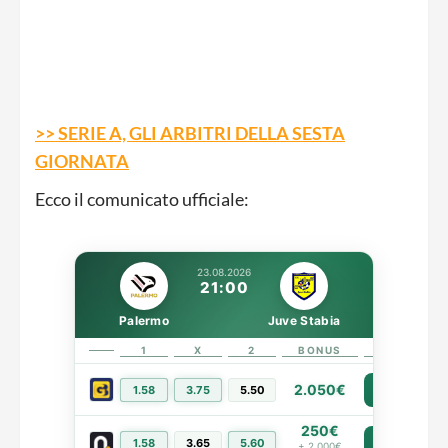
>> SERIE A, GLI ARBITRI DELLA SESTA
GIORNATA
Ecco il comunicato ufficiale:
23.08.2026
21:00
Palermo
Juve Stabia
1
X
2
BONUS
LINK
2.050€
1.58
3.75
5.50
PIÙ INFO
250€
1.58
3.65
5.60
PIÙ INFO
+ 2.000€