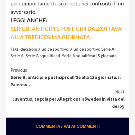
per comportamento scorretto nei confronti di un
avversario.
LEGGI ANCHE:
SERIE B, ANTICIPI E POSTICIPI DALL’OTTAVA
ALLA TREDICESIMA GIORNATA
Tags:
decisioni giudice sportivo
,
giudice sportivo Serie A
,
Serie A
,
Serie A squalificati
,
Serie A squalificati 5 giornata
Continue
Previous
Serie B, anticipi e posticipi dall’8a alla 13a giornata: il
Reading
Palermo…
Next
Juventus, tegola per Allegri: out Höwedes in vista del
derby
COMMENTA / VAI AI COMMENTI