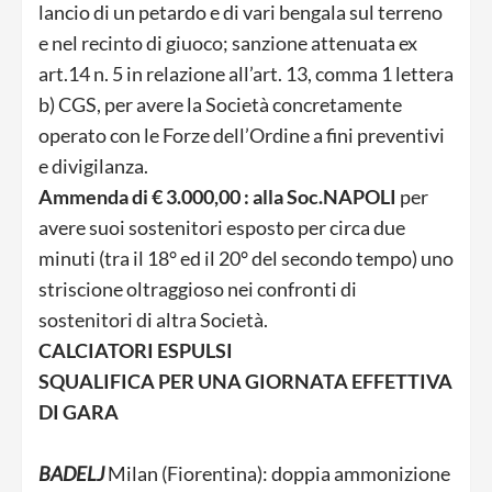
lancio di un petardo e di vari bengala sul terreno
e nel recinto di giuoco; sanzione attenuata ex
art.14 n. 5 in relazione all’art. 13, comma 1 lettera
b) CGS, per avere la Società concretamente
operato con le Forze dell’Ordine a fini preventivi
e divigilanza.
Ammenda di € 3.000,00 : alla Soc.NAPOLI
per
avere suoi sostenitori esposto per circa due
minuti (tra il 18° ed il 20° del secondo tempo) uno
striscione oltraggioso nei confronti di
sostenitori di altra Società.
CALCIATORI ESPULSI
SQUALIFICA PER UNA GIORNATA EFFETTIVA
DI GARA
BADELJ
Milan (Fiorentina): doppia ammonizione