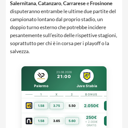
Salernitana
,
Catanzaro
,
Carrarese
e
Frosinone
disputeranno entrambe le ultime due partite del
campionato lontano dal proprio stadio, un
doppio turno esterno che potrebbe incidere
pesantemente sull’esito delle rispettive stagioni,
soprattutto per chi è in corsa per i playoff o la
salvezza.
23.08.2026
21:00
Palermo
Juve Stabia
1
X
2
BONUS
LINK
2.050€
1.58
3.75
5.50
PIÙ INFO
250€
1.58
3.65
5.60
PIÙ INFO
+ 2.000€
GRATIS