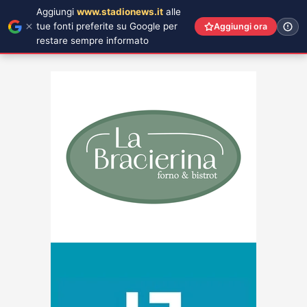
Aggiungi
www.stadionews.it
alle
tue fonti preferite su Google per
Aggiungi ora
restare sempre informato