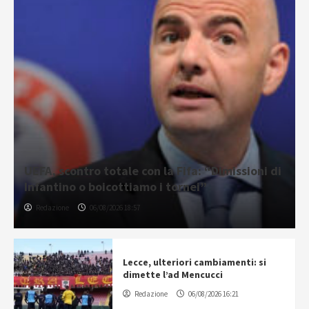
UEFA, scontro totale con la Fifa: “Dimissioni di
Infantino o boicottiamo i tornei”
Redazione
06/08/2026 18:57
Lecce, ulteriori cambiamenti: si
dimette l’ad Mencucci
Redazione
06/08/2026 16:21