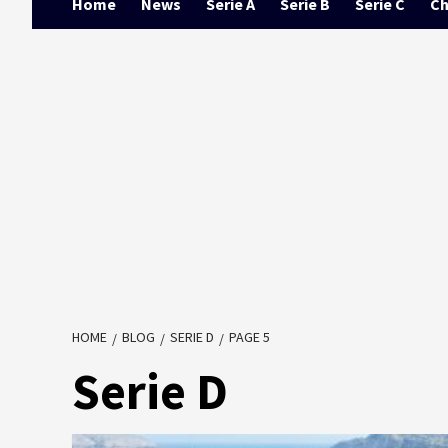
Home
News
Serie A
Serie B
Serie C
Ch
HOME
BLOG
SERIE D
PAGE 5
Serie D