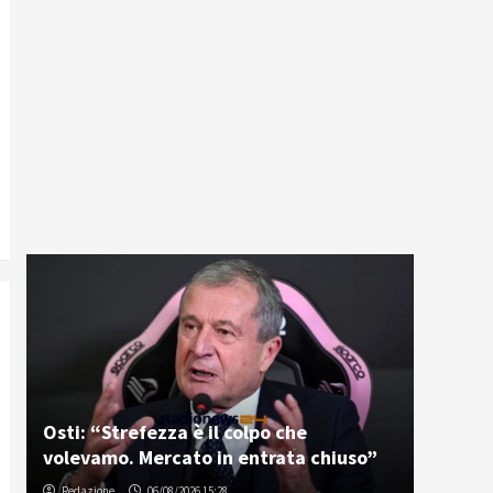
Osti: “Strefezza è il colpo che
volevamo. Mercato in entrata chiuso”
Redazione
06/08/2026 15:28