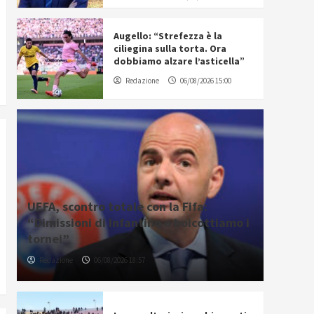
Augello: “Strefezza è la
ciliegina sulla torta. Ora
dobbiamo alzare l’asticella”
Redazione
06/08/2026 15:00
UEFA, scontro totale con la Fifa:
“Dimissioni di Infantino o boicottiamo i
tornei”
Redazione
06/08/2026 18:57