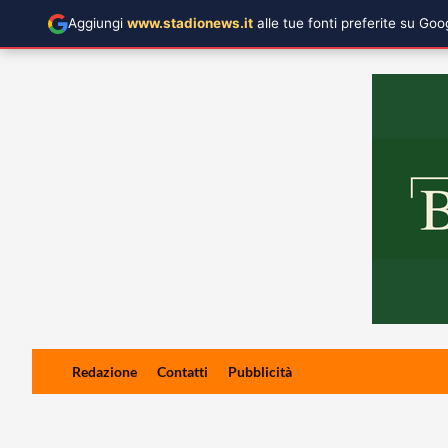
Aggiungi
www.stadionews.it
alle tue fonti preferite su Go
Skip
Redazione
Contatti
Pubblicità
to
content