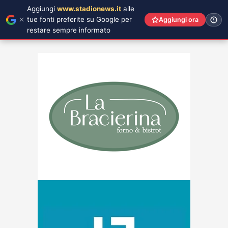
Aggiungi
www.stadionews.it
alle
tue fonti preferite su Google per
Aggiungi ora
restare sempre informato