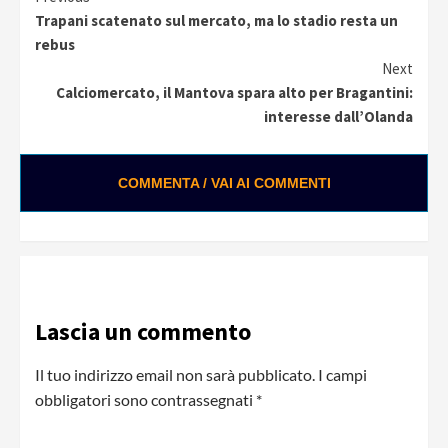
Continue
Trapani scatenato sul mercato, ma lo stadio resta un
Reading
rebus
Next
Calciomercato, il Mantova spara alto per Bragantini:
interesse dall’Olanda
COMMENTA / VAI AI COMMENTI
Lascia un commento
Il tuo indirizzo email non sarà pubblicato.
I campi
obbligatori sono contrassegnati
*