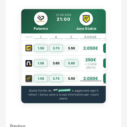
23.08.2026
21:00
Palermo
Juve Stabia
1
X
2
BONUS
LINK
2.050€
1.58
3.75
5.50
PIÙ INFO
250€
1.58
3.65
5.60
PIÙ INFO
+ 2.000€
GRATIS
2.050€
PIÙ INFO
1.58
3.75
5.50
Quote fornite da
e aggiornate ogni 5
minuti. I bonus sono a scopo informativo per i nuovi
utenti.
Previous