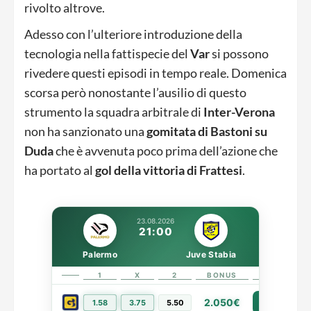
rivolto altrove.
Adesso con l’ulteriore introduzione della
tecnologia nella fattispecie del
Var
si possono
rivedere questi episodi in tempo reale. Domenica
scorsa però nonostante l’ausilio di questo
strumento la squadra arbitrale di
Inter-Verona
non ha sanzionato una
gomitata di Bastoni su
Duda
che è avvenuta poco prima dell’azione che
ha portato al
gol della vittoria di Frattesi
.
23.08.2026
21:00
Palermo
Juve Stabia
1
X
2
BONUS
LINK
2.050€
1.58
3.75
5.50
PIÙ INFO