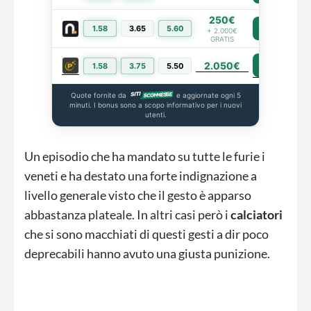
250€
1.58
3.65
5.60
PIÙ INFO
+ 2.000€
GRATIS
2.050€
PIÙ INFO
1.58
3.75
5.50
Quote fornite da
e aggiornate ogni 5
minuti. I bonus sono a scopo informativo per i nuovi
utenti.
Un episodio che ha mandato su tutte le furie i
veneti e ha destato una forte indignazione a
livello generale visto che il gesto è apparso
abbastanza plateale. In altri casi però i
calciatori
che si sono macchiati di questi gesti a dir poco
deprecabili hanno avuto una giusta punizione.