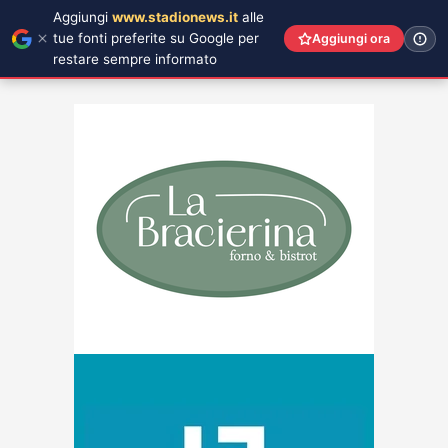
Aggiungi
www.stadionews.it
alle
tue fonti preferite su Google per
Aggiungi ora
restare sempre informato