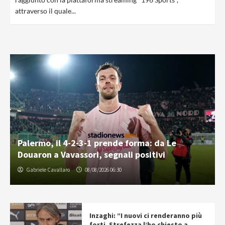
attraverso il quale...
Palermo, il 4-2-3-1 prende forma: da Le
Douaron a Vavassori, segnali positivi
Gabriele Cavallaro
08/08/2026 06:30
Inzaghi: “I nuovi ci renderanno più
forti. Strefezza l’ho chiesto a