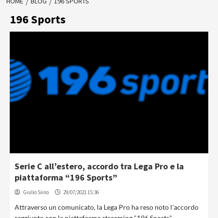
HOME
BLOG
196 SPORTS
196 Sports
Serie C all’estero, accordo tra Lega Pro e la
piattaforma “196 Sports”
Giulio Siino
29/07/2021 15:36
Attraverso un comunicato, la Lega Pro ha reso noto l'accordo
raggiunto con la piattaforma streaming "196 Sports",