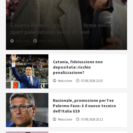
È morto Roberto Urso, storica firma dello
sport palermitano: aveva 81 anni
Redazione
08/08/2026 11:36
Catania, fideiussione non
depositata: rischio
penalizzazione?
Redazione
07/08/2026 22:02
Nazionale, promozione per l’ex
Palermo Favo: è il nuovo tecnico
dell’Italia U19
Redazione
07/08/2026 20:12