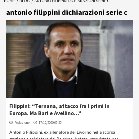
HOME
BLOG
ANTONIO FILIPPINI DICHIARAZIONI SERIE C
antonio filippini dichiarazioni serie c
Filippini: “Ternana, attacco fra i primi in
Europa. Ma Bari e Avellino…”
Redazione
17/12/2020 07:50
Antonio Filippini, ex allenatore del Livorno nella scorsa
stagione e calciatore del Palermo, è stato intervistato per