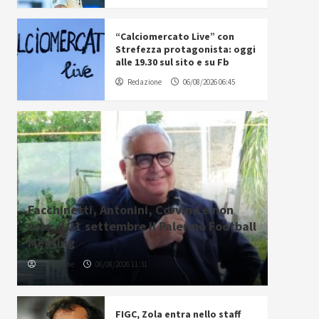
“Calciomercato Live” con
Strefezza protagonista: oggi
alle 19.30 sul sito e su Fb
Redazione
06/08/2026 06:45
Facchinetti, Antonini, Corvino e non
solo: il 21 settembre il Palermo Football
Meeting
Redazione
06/08/2026 11:31
FIGC, Zola entra nello staff