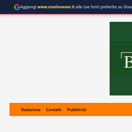
Aggiungi
www.stadionews.it
alle tue fonti preferite su Go
Skip
Redazione
Contatti
Pubblicità
to
content