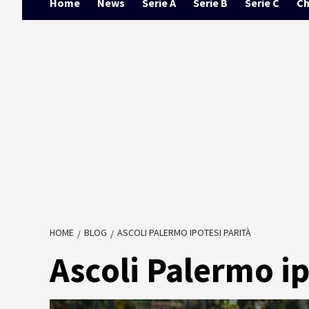
Home
News
Serie A
Serie B
Serie C
Ch
HOME
BLOG
ASCOLI PALERMO IPOTESI PARITÀ
Ascoli Palermo ip