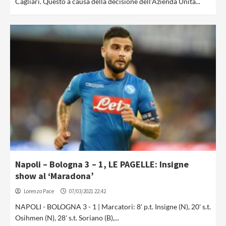
Cagliari. Questo a causa della decisione dell'Azienda Unità...
Napoli – Bologna 3 – 1, LE PAGELLE: Insigne
show al ‘Maradona’
Lorenzo Pace
07/03/2021 22:42
NAPOLI - BOLOGNA 3 - 1 | Marcatori: 8' p.t. Insigne (N), 20' s.t.
Osihmen (N), 28' s.t. Soriano (B),...