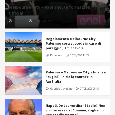
Melbourne City – Palermo, le formazioni
ufficiali
Redazione
07/08/2026 12:03
Regolamento Melbourne City –
Palermo: cosa succede in caso di
pareggio / Amichevole
Redazione
07/08/2026 11:22
Palermo e Melbourne City, sfida tra
“cugini”: inizia la tournée in
Australia
Gabriele Cavallaro
07/08/2026 06:30
Napoli, De Laurentiis: “Stadio? Non
ci interessa del Comune, vogliamo
uno stadio nostro”