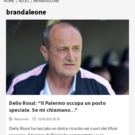
HOME
BLOG
BRANDALEONE
brandaleone
Delio Rossi: “Il Palermo occupa un posto
speciale. Se mi chiamano…”
Redazione
23/04/2021 08:29
Delio Rossi ha lasciato un dolce ricordo nei cuori dei tifosi
rosanero. Il tecnico di Rimini ha commentato i suoi...