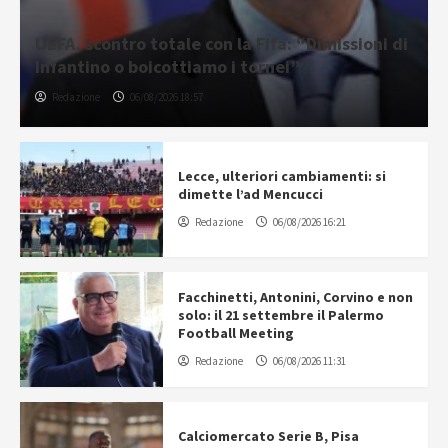
UEFA, scontro totale con la Fifa: “Dimissioni di
Infantino o boicottiamo i tornei”
Redazione
06/08/2026 18:57
Lecce, ulteriori cambiamenti: si
dimette l’ad Mencucci
Redazione
06/08/2026 16:21
Facchinetti, Antonini, Corvino e non
solo: il 21 settembre il Palermo
Football Meeting
Redazione
06/08/2026 11:31
Calciomercato Serie B, Pisa