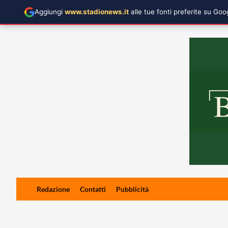
Aggiungi
www.stadionews.it
alle tue fonti preferite su Go
Skip
Redazione
Contatti
Pubblicità
to
content