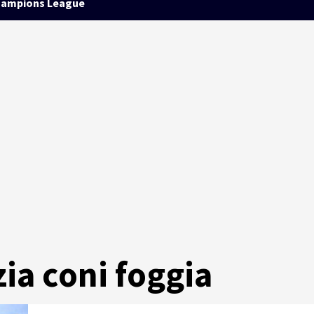
ampions League
zia coni foggia