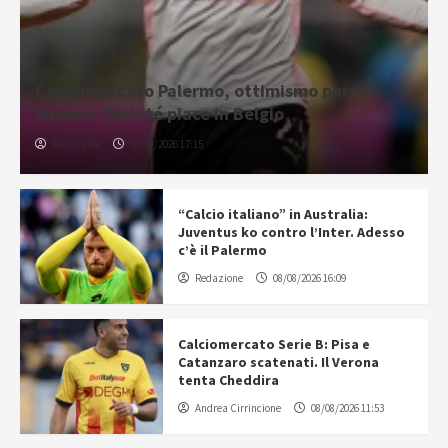
Calciomercato Palermo, ottimismo per
Almena. Diakité piace in Belgio
Redazione
08/08/2026 17:15
“Calcio italiano” in Australia:
Juventus ko contro l’Inter. Adesso
c’è il Palermo
Redazione
08/08/2026 16:09
Calciomercato Serie B: Pisa e
Catanzaro scatenati. Il Verona
tenta Cheddira
Andrea Cirrincione
08/08/2026 11:53