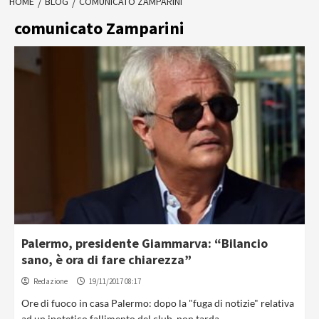
HOME
BLOG
COMUNICATO ZAMPARINI
comunicato Zamparini
Palermo, presidente Giammarva: “Bilancio
sano, è ora di fare chiarezza”
Redazione
19/11/2017 08:17
Ore di fuoco in casa Palermo: dopo la "fuga di notizie" relativa
ad un ipotetico fallimento del club, non tarda...