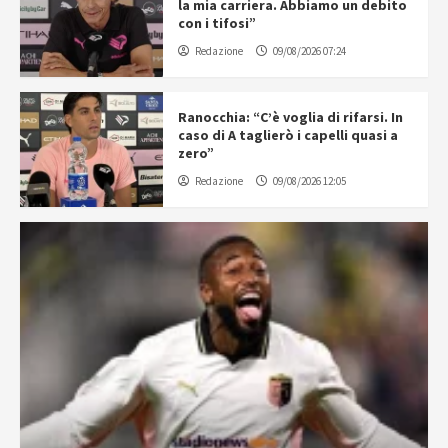
la mia carriera. Abbiamo un debito
con i tifosi”
Redazione
09/08/2026 07:24
Ranocchia: “C’è voglia di rifarsi. In
caso di A taglierò i capelli quasi a
zero”
Redazione
09/08/2026 12:05