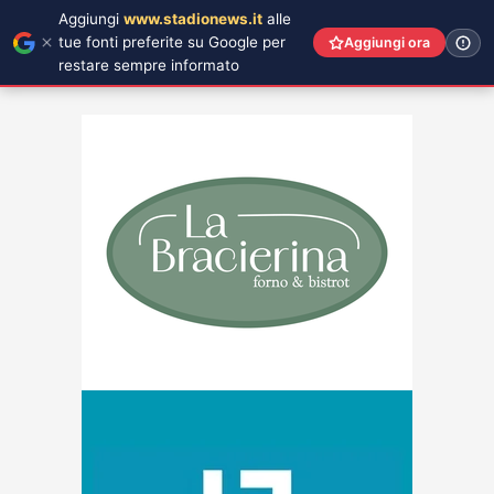
Aggiungi
www.stadionews.it
alle
tue fonti preferite su Google per
Aggiungi ora
restare sempre informato