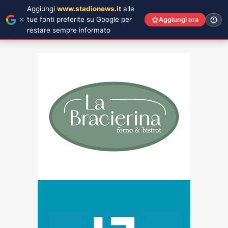
Aggiungi
www.stadionews.it
alle
tue fonti preferite su Google per
Aggiungi ora
restare sempre informato