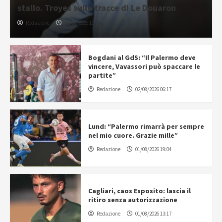
stallo. Troyes sulle tracce di Le Douaron
Redazione
02/08/2026 11:11
Bogdani al GdS: “Il Palermo deve
vincere, Vavassori può spaccare le
partite”
Redazione
02/08/2026 06:17
Lund: “Palermo rimarrà per sempre
nel mio cuore. Grazie mille”
Redazione
01/08/2026 19:04
Cagliari, caos Esposito: lascia il
ritiro senza autorizzazione
Redazione
01/08/2026 13:17