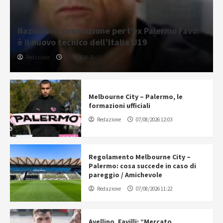
Nazionale, promozione per l’ex Palermo Favo:
è il nuovo tecnico dell’Italia U19
Redazione
07/08/2026 20:12
Melbourne City – Palermo, le
formazioni ufficiali
Redazione
07/08/2026 12:03
Regolamento Melbourne City –
Palermo: cosa succede in caso di
pareggio / Amichevole
Redazione
07/08/2026 11:22
Avellino, Favilli: “Mercato