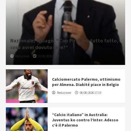
Nazionale, Malagò: “Con Pirlo era tutto fatto,
cosa avrei dovuto fare?”
Redazione
09/08/2026 11:28
Calciomercato Palermo, ottimismo
per Almena. Diakité piace in Belgio
Redazione
08/08/2026 17:15
“Calcio italiano” in Australia:
Juventus ko contro l’Inter. Adesso
c’è il Palermo