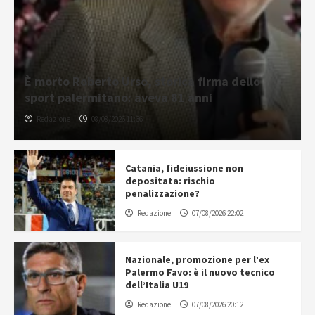
È morto Roberto Urso, storica firma dello
sport palermitano: aveva 81 anni
Redazione
08/08/2026 11:36
Catania, fideiussione non
depositata: rischio
penalizzazione?
Redazione
07/08/2026 22:02
Nazionale, promozione per l’ex
Palermo Favo: è il nuovo tecnico
dell’Italia U19
Redazione
07/08/2026 20:12