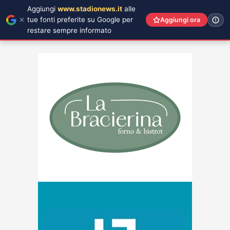
Aggiungi
www.stadionews.it
alle
tue fonti preferite su Google per
Aggiungi ora
restare sempre informato