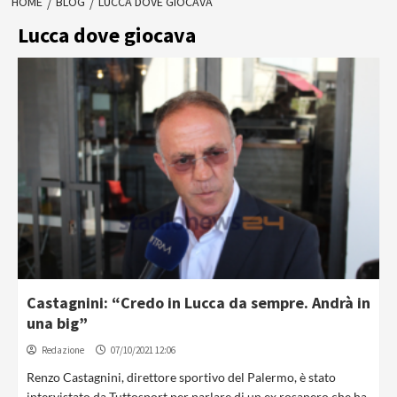
HOME
BLOG
LUCCA DOVE GIOCAVA
Lucca dove giocava
Castagnini: “Credo in Lucca da sempre. Andrà in
una big”
Redazione
07/10/2021 12:06
Renzo Castagnini, direttore sportivo del Palermo, è stato
intervistato da Tuttosport per parlare di un ex rosanero che ha