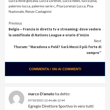
Lucca dove giocava
,
Lucca Lorenzo
,
Lucca news
,
lucca pisa
,
palermo lucca
,
palermo serie c
,
Pisa Lorenzo Lucca
,
Pisa
Nazionale
,
Renzo Castagnini
Continue
Previous
Belgio – Francia in diretta tv e streaming: dove vedere
Reading
la semifinale di Nations League e orario d’inizio
Next
Thuram: “Maradona o Pelé? Sarà Messi il più forte di
sempre”
COMMENTA / VAI AI COMMENTI
marco D'amato
ha detto:
07/10/2021 12:44 alle 12:44
Egregio Direttore Sportivo in vero tutti