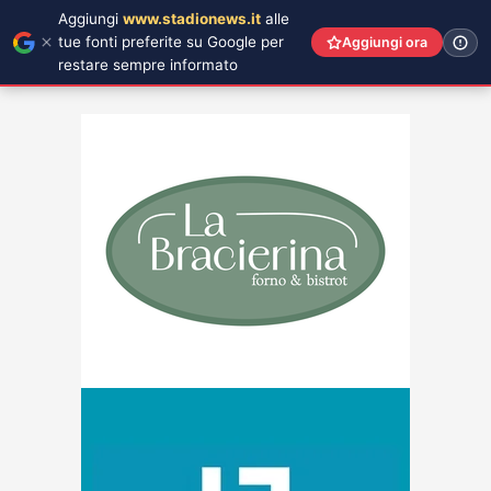
Aggiungi
www.stadionews.it
alle
tue fonti preferite su Google per
Aggiungi ora
restare sempre informato