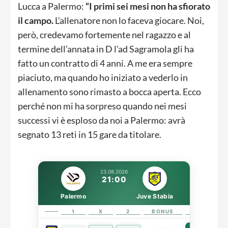
Lucca a Palermo:
“I primi sei mesi non ha sfiorato
il campo.
L’allenatore non lo faceva giocare. Noi,
però, credevamo fortemente nel ragazzo e al
termine dell’annata in D l’ad Sagramola gli ha
fatto un contratto di 4 anni. A me era sempre
piaciuto, ma quando ho iniziato a vederlo in
allenamento sono rimasto a bocca aperta. Ecco
perché non mi ha sorpreso quando nei mesi
successi vi è esploso da noi a Palermo: avrà
segnato 13 reti in 15 gare da titolare.
23.08.2026
21:00
Palermo
Juve Stabia
1
X
2
BONUS
LINK