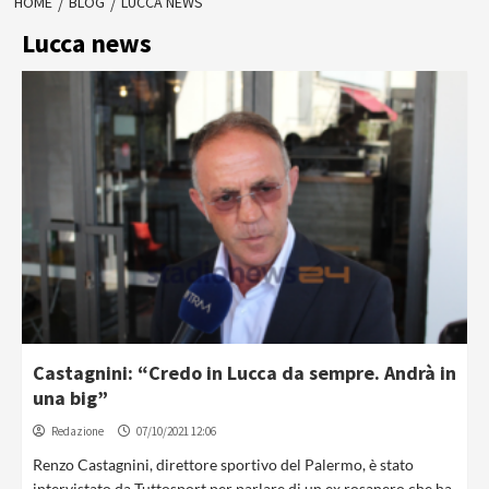
HOME
BLOG
LUCCA NEWS
Lucca news
Castagnini: “Credo in Lucca da sempre. Andrà in
una big”
Redazione
07/10/2021 12:06
Renzo Castagnini, direttore sportivo del Palermo, è stato
intervistato da Tuttosport per parlare di un ex rosanero che ha