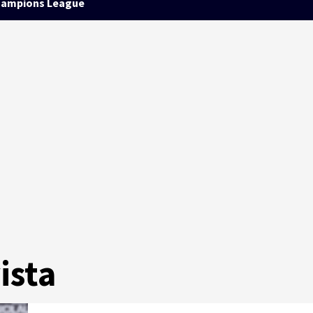
ampions League
ista