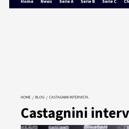
Home
News
Serie A
Serie B
Serie C
Ch
HOME
BLOG
CASTAGNINI INTERVISTA
Castagnini interv