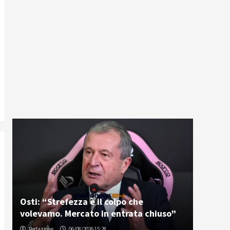
Osti: “Strefezza è il colpo che
volevamo. Mercato in entrata chiuso”
Redazione
06/08/2026 15:28