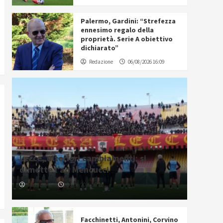
Palermo, Gardini: “Strefezza
ennesimo regalo della
proprietà. Serie A obiettivo
dichiarato”
Redazione
06/08/2026 16:09
Lecce, ulteriori cambiamenti: si
dimette l’ad Mencucci
Redazione
06/08/2026 16:21
Facchinetti, Antonini, Corvino