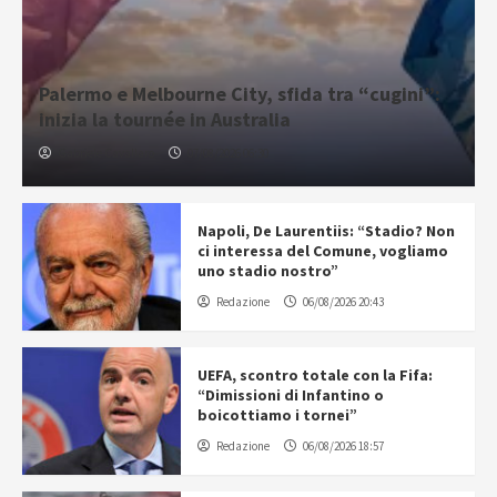
Palermo e Melbourne City, sfida tra “cugini”:
inizia la tournée in Australia
Gabriele Cavallaro
07/08/2026 06:30
Napoli, De Laurentiis: “Stadio? Non
ci interessa del Comune, vogliamo
uno stadio nostro”
Redazione
06/08/2026 20:43
UEFA, scontro totale con la Fifa:
“Dimissioni di Infantino o
boicottiamo i tornei”
Redazione
06/08/2026 18:57