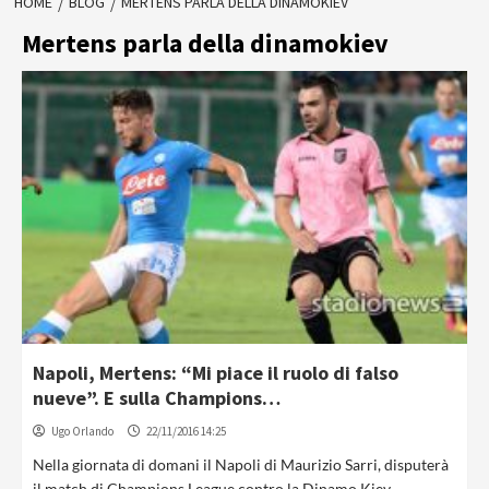
HOME
BLOG
MERTENS PARLA DELLA DINAMOKIEV
Mertens parla della dinamokiev
Napoli, Mertens: “Mi piace il ruolo di falso
nueve”. E sulla Champions…
Ugo Orlando
22/11/2016 14:25
Nella giornata di domani il Napoli di Maurizio Sarri, disputerà
il match di Champions League contro la Dinamo Kiev.