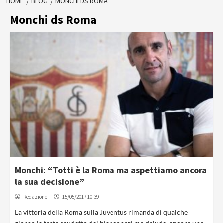
HOME
BLOG
MONCHI DS ROMA
Monchi ds Roma
Monchi: “Totti è la Roma ma aspettiamo ancora
la sua decisione”
Redazione
15/05/2017 10:39
La vittoria della Roma sulla Juventus rimanda di qualche
giorno la festa scudetto dei bianconeri ma delude, ancora una