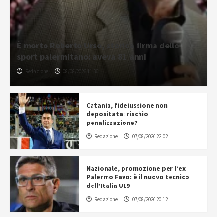
È morto Roberto Urso, storica firma dello
sport palermitano: aveva 81 anni
Redazione
08/08/2026 11:36
Catania, fideiussione non
depositata: rischio
penalizzazione?
Redazione
07/08/2026 22:02
Nazionale, promozione per l’ex
Palermo Favo: è il nuovo tecnico
dell’Italia U19
Redazione
07/08/2026 20:12