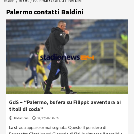
HOME
BLOG
PALERMO CONTATTI BALDINI
Palermo contatti Baldini
GdS – “Palermo, bufera su Filippi: avventura ai
titoli di coda”
Redazione
24/12/2021 07:29
La strada appare ormai segnata. Questo il pensiero di
Benedetto Giardina sul Giornale di Sicilia riguardo il possibile