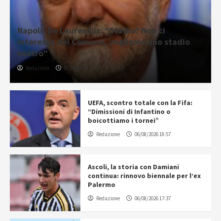
Napoli, De Laurentiis: “Stadio? Non ci
interessa del Comune, vogliamo uno stadio
nostro”
Redazione
06/08/2026 20:43
UEFA, scontro totale con la Fifa:
“Dimissioni di Infantino o
boicottiamo i tornei”
Redazione
06/08/2026 18:57
Ascoli, la storia con Damiani
continua: rinnovo biennale per l’ex
Palermo
Redazione
06/08/2026 17:37