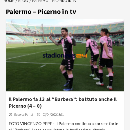
HOME
BLOG
PALERMO – PICERNO IN TV
Palermo – Picerno in tv
Il Palermo fa 13 al “Barbera”: battuto anche il
Picerno (4 – 0)
Roberto Parisi
03/04/2022 13:31
FOTO VINCENZO PEPE - Il Palermo continua a correre forte
al "Barbera". I rosa conquistano la tredicesima vittoria