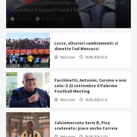
UEFA, scontro totale con la Fifa: “Dimissioni di
Infantino o boicottiamo i tornei”
Redazione
06/08/2026 18:57
Lecce, ulteriori cambiamenti: si
dimette l’ad Mencucci
Redazione
06/08/2026 16:21
Facchinetti, Antonini, Corvino e non
solo: il 21 settembre il Palermo
Football Meeting
Redazione
06/08/2026 11:31
Calciomercato Serie B, Pisa
scatenato: piace anche Correia
Redazione
06/08/2026 11:03