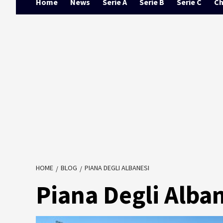
Home
News
Serie A
Serie B
Serie C
Ch
HOME
BLOG
PIANA DEGLI ALBANESI
Piana Degli Alba