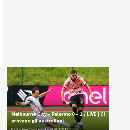
Melbourne City – Palermo 0 – 1 / LIVE | Ci
provano gli australiani
Gabriele Cavallaro
07/08/2026 12:12