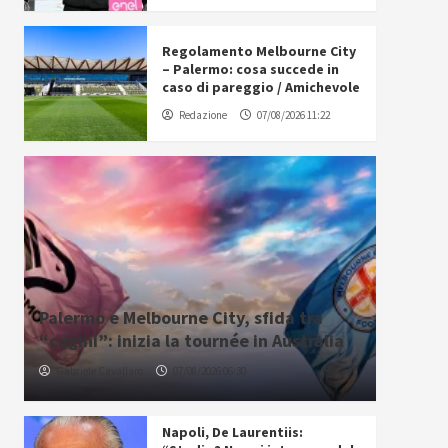
Regolamento Melbourne City
– Palermo: cosa succede in
caso di pareggio / Amichevole
Redazione
07/08/2026 11:22
Palermo e Melbourne City, sfida tra
“cugini”: inizia la tournée in Australia
Gabriele Cavallaro
07/08/2026 06:30
Napoli, De Laurentiis: