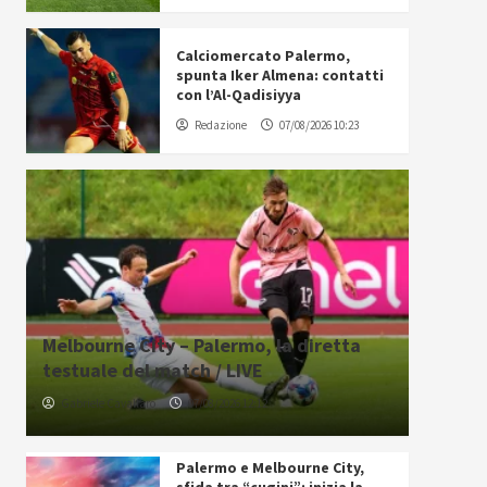
Calciomercato Palermo,
spunta Iker Almena: contatti
con l’Al-Qadisiyya
Redazione
07/08/2026 10:23
Melbourne City – Palermo, la diretta
testuale del match / LIVE
Gabriele Cavallaro
07/08/2026 12:12
Palermo e Melbourne City,