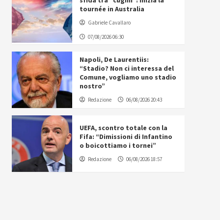
sfida tra “cugini”: inizia la
tournée in Australia
Gabriele Cavallaro
07/08/2026 06:30
Napoli, De Laurentiis:
“Stadio? Non ci interessa del
Comune, vogliamo uno stadio
nostro”
Redazione
06/08/2026 20:43
UEFA, scontro totale con la
Fifa: “Dimissioni di Infantino
o boicottiamo i tornei”
Redazione
06/08/2026 18:57