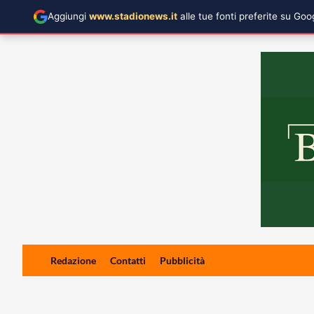
Aggiungi
www.stadionews.it
alle tue fonti preferite su Go
Skip
Redazione
Contatti
Pubblicità
to
content