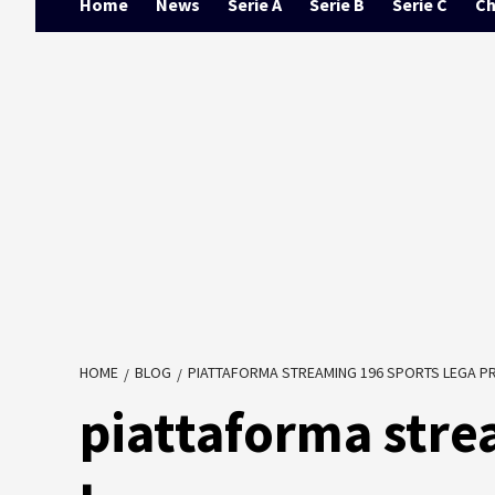
Home
News
Serie A
Serie B
Serie C
Ch
HOME
BLOG
PIATTAFORMA STREAMING 196 SPORTS LEGA P
piattaforma stre