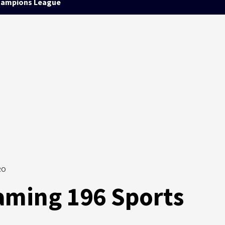
ampions League
RO
aming 196 Sports