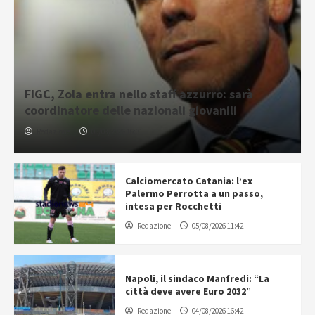
FIGC, Zola entra nello staff azzurro: sarà
coordinatore delle nazionali giovanili
Redazione
05/08/2026 16:31
Calciomercato Catania: l’ex
Palermo Perrotta a un passo,
intesa per Rocchetti
Redazione
05/08/2026 11:42
Napoli, il sindaco Manfredi: “La
città deve avere Euro 2032”
Redazione
04/08/2026 16:42