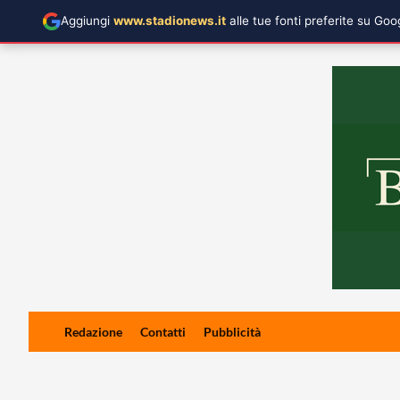
Aggiungi
www.stadionews.it
alle tue fonti preferite su Go
Skip
Redazione
Contatti
Pubblicità
to
content