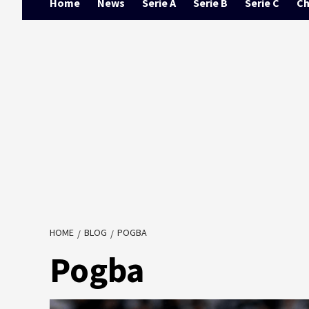
Home
News
Serie A
Serie B
Serie C
Ch
HOME
BLOG
POGBA
Pogba