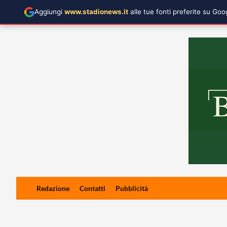
Aggiungi
www.stadionews.it
alle tue fonti preferite su Go
Skip
Redazione
Contatti
Pubblicità
to
content