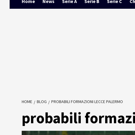
Home
News
Serie A
Serie B
Serie C
Ch
HOME
BLOG
PROBABILI FORMAZIONI LECCE PALERMO
probabili formaz