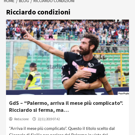
HOME
BLOG
RICCIARDO CONDIZIONI
Ricciardo condizioni
GdS – “Palermo, arriva il mese più complicato”.
Ricciardo si ferma, ma…
Redazione
22/11/2019 07:42
"Arriva il mese più complicato". Questo il titolo scelto dal
Giornale di Sicilia per parlare del Palermo in vista del...