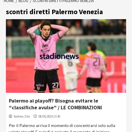
HOME
BLOG
SCONTRI DIRETTI PALERMO VENEZIA
scontri diretti Palermo Venezia
Palermo ai playoff? Bisogna evitare le
“classifiche avulse” / LE COMBINAZIONI
Andrea Zito
08/05/2023 13:30
Per il Palermo arriva il momento di concentrarsi solo sulla
volata playoff. E quindi è arrivato il momento di iniziare......