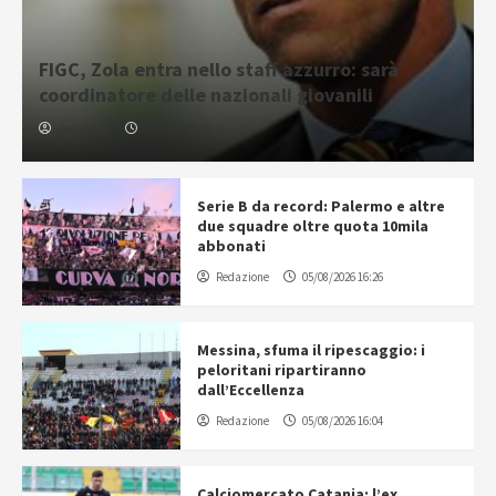
FIGC, Zola entra nello staff azzurro: sarà
coordinatore delle nazionali giovanili
Redazione
05/08/2026 16:31
Serie B da record: Palermo e altre
due squadre oltre quota 10mila
abbonati
Redazione
05/08/2026 16:26
Messina, sfuma il ripescaggio: i
peloritani ripartiranno
dall’Eccellenza
Redazione
05/08/2026 16:04
Calciomercato Catania: l’ex