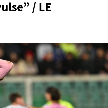
vulse” / LE
che
Palermo e Melbourne City, sfida tra
ata chiuso”
“cugini”: inizia la tournée in Australia
Gabriele Cavallaro
07/08/2026 06:30