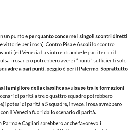
in un punto e
per quanto concerne i singoli scontri diretti
e vittorie per i rosa). Contro
Pisa
e
Ascoli
lo scontro
vanti (e il Venezia ha vinto entrambe le partite con il
ulsa i rosanero potrebbero avere i “punti” sufficienti solo
 squadre a pari punti, peggio è per il Palermo. Soprattutto
i la migliore della classifica avulsa se tra le formazioni
 scenari di parità a tre o quattro squadre potrebbero
se) ipotesi di parità a 5 squadre, invece, i rosa avrebbero
con il Venezia fuori dallo scenario di parità.
on Parma e Cagliari sarebbero anche favorevoli