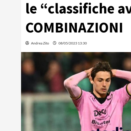
le “classifiche a
COMBINAZIONI
Andrea Zito
08/05/2023 13:30
Osti: “Strefezza è il colpo 
volevamo. Mercato in entr
Redazione
06/08/2026 15:28