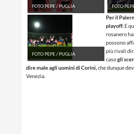
FOTO PEPE / PUGLIA
FOTO PEPE
Per il Paler
playoff.
E qu
rosanero ha
possono affa
più rivali d
FOTO PEPE / PUGLIA
caso
gli sce
dire male agli uomini di Corini,
che dunque devon
Venezia.