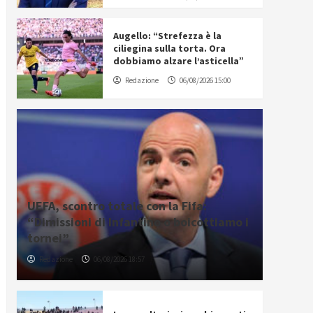
Augello: “Strefezza è la
ciliegina sulla torta. Ora
dobbiamo alzare l’asticella”
Redazione
06/08/2026 15:00
UEFA, scontro totale con la Fifa:
“Dimissioni di Infantino o boicottiamo i
tornei”
Redazione
06/08/2026 18:57