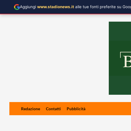
Aggiungi
www.stadionews.it
alle tue fonti preferite su Go
Skip
Redazione
Contatti
Pubblicità
to
content