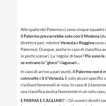
Alle spalle del Palermo ci sono cinque squadre 
il Palermo prevarrebbe solo con il Modena
(du
diretto è pari, mentre
Venezia
e
Reggina
sono a
Palermo). Dunque, anche in caso di classifica av
in pochi scenari. La ‘regola’ di base?
Più sono le
se entrano in “gioco” i lagunari…
In caso di arrivo a pari punti,
il Palermo non è ma
coinvolte c’è il Venezia.
E solo alcuni specifici
risultare favorevoli ai rosa. In caso di (clamoro
una classifica avulsa favorevole in un solo caso, 
E PARMA E CAGLIARI? –
Gli scontri diretti c