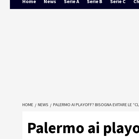
Home
News
Serie A
Serie B
Serie C
Ch
HOME
NEWS
PALERMO AI PLAYOFF? BISOGNA EVITARE LE “CL
Palermo ai playo