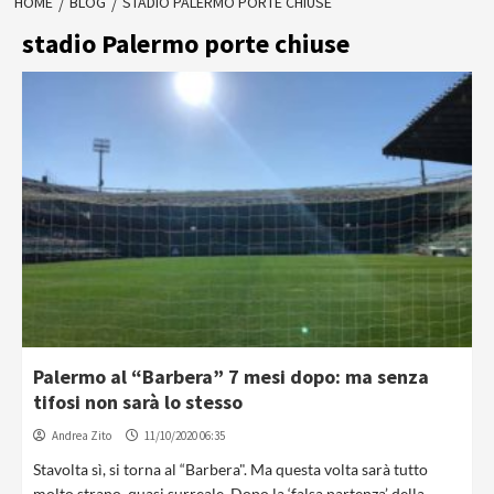
HOME
BLOG
STADIO PALERMO PORTE CHIUSE
stadio Palermo porte chiuse
Palermo al “Barbera” 7 mesi dopo: ma senza
tifosi non sarà lo stesso
Andrea Zito
11/10/2020 06:35
Stavolta sì, si torna al “Barbera". Ma questa volta sarà tutto
molto strano, quasi surreale. Dopo la ‘falsa partenza’ della