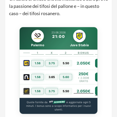
la passione dei tifosi del pallone e – in questo
caso – dei tifosi rosanero.
23.08.2026
21:00
Palermo
Juve Stabia
1
X
2
BONUS
LINK
2.050€
1.58
3.75
5.50
PIÙ INFO
250€
1.58
3.65
5.60
PIÙ INFO
+ 2.000€
GRATIS
2.050€
PIÙ INFO
1.58
3.75
5.50
Quote fornite da
e aggiornate ogni 5
minuti. I bonus sono a scopo informativo per i nuovi
utenti.