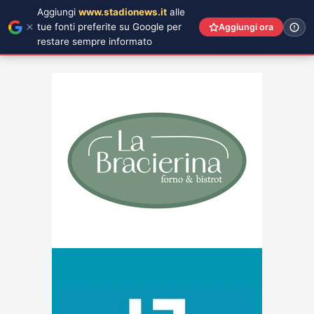
Aggiungi
www.stadionews.it
alle
tue fonti preferite su Google per
Aggiungi ora
restare sempre informato