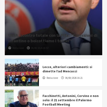
UEFA, scontro totale con la Fifa: “Dimissioni di
Infantino o boicottiamo i tornei”
Redazione
06/08/2026 18:57
Lecce, ulteriori cambiamenti: si
dimette l’ad Mencucci
Redazione
06/08/2026 16:21
Facchinetti, Antonini, Corvino e non
solo: il 21 settembre il Palermo
Football Meeting