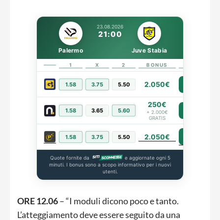
23.08.2026
21:00
Palermo
Juve Stabia
1
X
2
BONUS
LINK
2.050€
1.58
3.75
5.50
PIÙ INFO
250€
1.58
3.65
5.60
PIÙ INFO
+ 2.000€
GRATIS
2.050€
PIÙ INFO
1.58
3.75
5.50
Quote fornite da
e aggiornate ogni 5
minuti. I bonus sono a scopo informativo per i nuovi
utenti.
ORE 12.06
– “I moduli dicono poco e tanto.
L’atteggiamento deve essere seguito da una