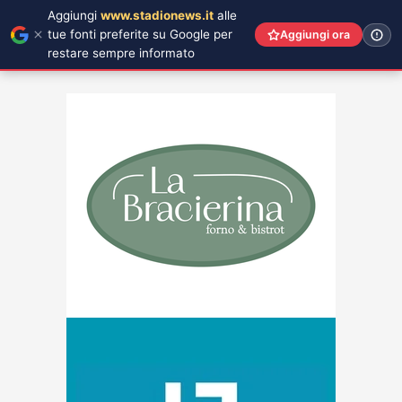
Aggiungi
www.stadionews.it
alle
tue fonti preferite su Google per
Aggiungi ora
restare sempre informato