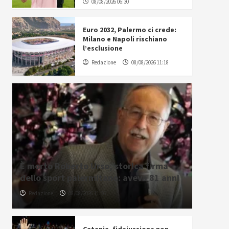
08/08/2026 06:30
Euro 2032, Palermo ci crede:
Milano e Napoli rischiano
l’esclusione
Redazione
08/08/2026 11:18
È morto Roberto Urso, storica firma
dello sport palermitano: aveva 81 anni
Redazione
08/08/2026 11:36