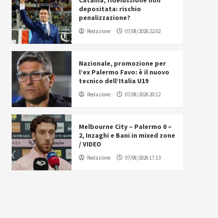
Catania, fideiussione non
depositata: rischio
penalizzazione?
Redazione
07/08/2026 22:02
Nazionale, promozione per
l’ex Palermo Favo: è il nuovo
tecnico dell’Italia U19
Redazione
07/08/2026 20:12
Melbourne City – Palermo 0 –
2, Inzaghi e Bani in mixed zone
/ VIDEO
Redazione
07/08/2026 17:13