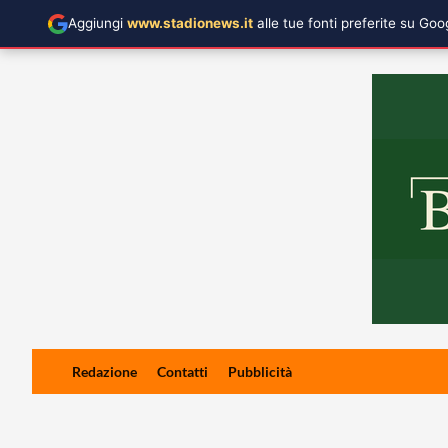
Aggiungi
www.stadionews.it
alle tue fonti preferite su Go
Skip
Redazione
Contatti
Pubblicità
to
content