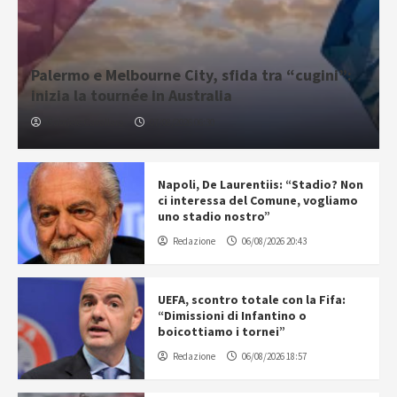
Palermo e Melbourne City, sfida tra “cugini”:
inizia la tournée in Australia
Gabriele Cavallaro
07/08/2026 06:30
Napoli, De Laurentiis: “Stadio? Non
ci interessa del Comune, vogliamo
uno stadio nostro”
Redazione
06/08/2026 20:43
UEFA, scontro totale con la Fifa:
“Dimissioni di Infantino o
boicottiamo i tornei”
Redazione
06/08/2026 18:57