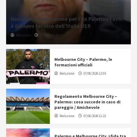
Nazionale, promozione per l’ex Palermo Favo:
è il nuovo tecnico dell’Italia U19
Redazione
07/08/2026 20:12
Melbourne City – Palermo, le
formazioni ufficiali
Redazione
07/08/2026 12:03
Regolamento Melbourne City –
Palermo: cosa succede in caso di
pareggio / Amichevole
Redazione
07/08/2026 11:22
Palermo e Melbourne City, sfida tra