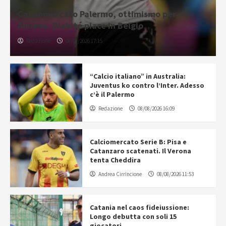
Calciomercato Palermo, ottimismo per
Almena. Diakité piace in Belgio
Redazione
08/08/2026 17:15
“Calcio italiano” in Australia:
Juventus ko contro l’Inter. Adesso
c’è il Palermo
Redazione
08/08/2026 16:09
Calciomercato Serie B: Pisa e
Catanzaro scatenati. Il Verona
tenta Cheddira
Andrea Cirrincione
08/08/2026 11:53
Catania nel caos fideiussione:
Longo debutta con soli 15
giocatori