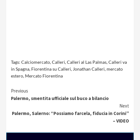
Tags:
Calciomercato
,
Calleri
,
Calleri al Las Palmas
,
Calleri va
in Spagna
,
Fiorentina su Calleri
,
Jonathan Calleri
,
mercato
estero
,
Mercato Fiorentina
Continue
Previous
Palermo, smentita ufficiale sul buco a bilancio
Reading
Next
Palermo, Salerno: “Possiamo farcela, fiducia in Corini”
– VIDEO