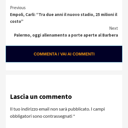
Continue
Previous
Empoli, Carli: “Tra due anni il nuovo stadio, 25 milioni il
Reading
costo”
Next
Palermo, oggi allenamento a porte aperte al Barbera
COMMENTA / VAI AI COMMENTI
Lascia un commento
Il tuo indirizzo email non sarà pubblicato.
I campi
obbligatori sono contrassegnati
*