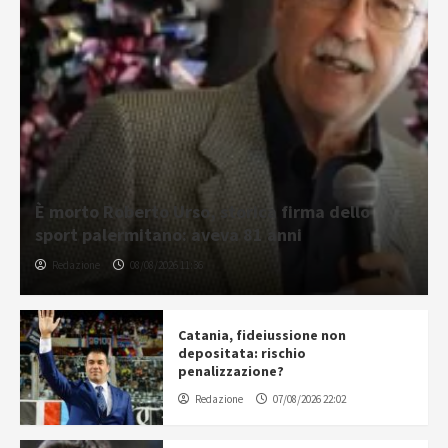
È morto Roberto Urso, storica firma dello
sport palermitano: aveva 81 anni
Redazione
08/08/2026 11:36
Catania, fideiussione non
depositata: rischio
penalizzazione?
Redazione
07/08/2026 22:02