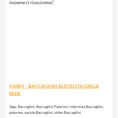
insieme ci riusciremo”.
VIDEO – BACCAGLINI ALL’USCITA DALLA
SEDE
Tags:
Baccaglini
,
Baccaglini Palermo
,
intervista Baccaglini
,
palermo
,
parole Baccaglini
,
video Baccaglini