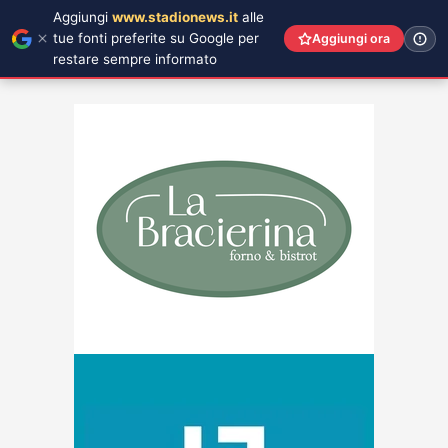
Aggiungi
www.stadionews.it
alle
tue fonti preferite su Google per
Aggiungi ora
restare sempre informato