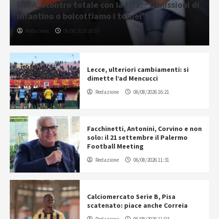
UEFA, scontro totale con la Fifa: “Dimissioni di
Infantino o boicottiamo i tornei”
Redazione
06/08/2026 18:57
Lecce, ulteriori cambiamenti: si
dimette l’ad Mencucci
Redazione
06/08/2026 16:21
Facchinetti, Antonini, Corvino e non
solo: il 21 settembre il Palermo
Football Meeting
Redazione
06/08/2026 11:31
Calciomercato Serie B, Pisa
scatenato: piace anche Correia
Redazione
06/08/2026 11:03