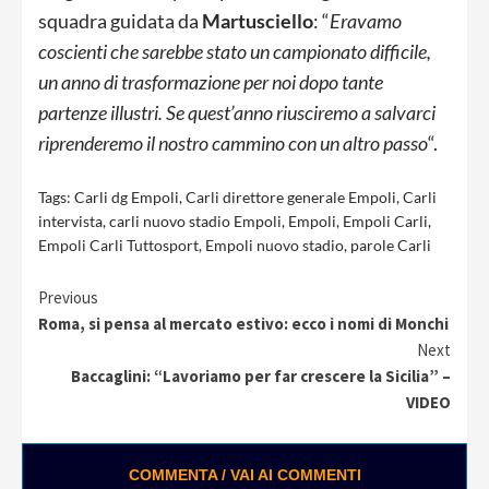
squadra guidata da
Martusciello
: “
Eravamo
coscienti che sarebbe stato un campionato difficile,
un anno di trasformazione per noi dopo tante
partenze illustri. Se quest’anno riusciremo a salvarci
riprenderemo il nostro cammino con un altro passo
“.
Tags:
Carli dg Empoli
,
Carli direttore generale Empoli
,
Carli
intervista
,
carli nuovo stadio Empoli
,
Empoli
,
Empoli Carli
,
Empoli Carli Tuttosport
,
Empoli nuovo stadio
,
parole Carli
Continue
Previous
Roma, si pensa al mercato estivo: ecco i nomi di Monchi
Reading
Next
Baccaglini: “Lavoriamo per far crescere la Sicilia” –
VIDEO
COMMENTA / VAI AI COMMENTI