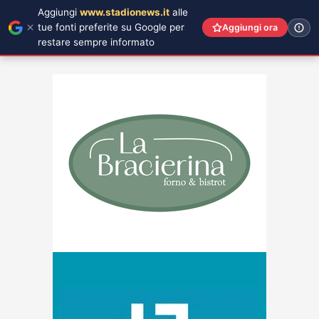
Aggiungi
www.stadionews.it
alle
tue fonti preferite su Google per
Aggiungi ora
restare sempre informato