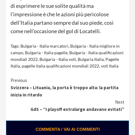
di esprimere le sue solite qualità ma
l’impressione è che le azioni più pericolose
dell’Italia partano sempre dal suo piede, così
come nell’occasione del gol di Locatelli.
Tags:
Bulgaria - Italia marcatori
,
Bulgaria - Italia migliore in
campo
,
Bulgaria - Italia pagelle
,
Bulgaria - Italia qualificazioni
mondiali 2022
,
Bulgaria - Italia voti
,
Bulgaria Italia
,
Pagelle
Italia
,
pagelle italia qualificazioni mondiali 2022
,
voti Italia
Continue
Previous
Svizzera – Lituania, la porta è troppo alta: la partita
Reading
inizia in ritardo
Next
GdS – “I playoff extralarge andavano evitati”
COMMENTA / VAI AI COMMENTI