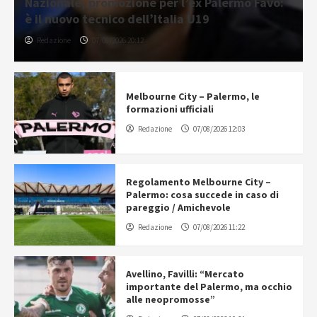
Nazionale, promozione per l’ex Palermo Favo:
è il nuovo tecnico dell’Italia U19
Redazione
07/08/2026 20:12
Melbourne City – Palermo, le
formazioni ufficiali
Redazione
07/08/2026 12:03
Regolamento Melbourne City –
Palermo: cosa succede in caso di
pareggio / Amichevole
Redazione
07/08/2026 11:22
Avellino, Favilli: “Mercato
importante del Palermo, ma occhio
alle neopromosse”