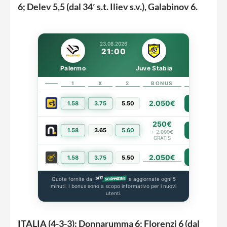
6; Delev 5,5 (dal 34′ s.t. Iliev s.v.), Galabinov 6.
23.08.2026
21:00
Palermo
Juve Stabia
1
X
2
BONUS
LINK
2.050€
1.58
3.75
5.50
PIÙ INFO
250€
1.58
3.65
5.60
PIÙ INFO
+ 2.000€
GRATIS
2.050€
PIÙ INFO
1.58
3.75
5.50
Quote fornite da
e aggiornate ogni 5
minuti. I bonus sono a scopo informativo per i nuovi
utenti.
ITALIA (4-3-3): Donnarumma 6; Florenzi 6 (dal