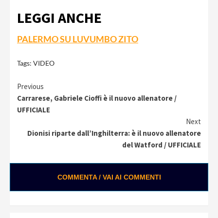
LEGGI ANCHE
PALERMO SU LUVUMBO ZITO
Tags:
VIDEO
Continue
Previous
Carrarese, Gabriele Cioffi è il nuovo allenatore /
Reading
UFFICIALE
Next
Dionisi riparte dall’Inghilterra: è il nuovo allenatore
del Watford / UFFICIALE
COMMENTA / VAI AI COMMENTI