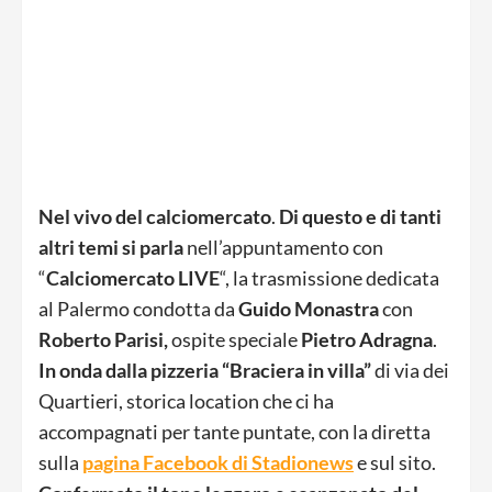
Nel vivo del calciomercato
.
Di questo e di tanti
altri temi si parla
nell’appuntamento con
“
Calciomercato LIVE
“, la trasmissione dedicata
al Palermo condotta da
Guido Monastra
con
Roberto Parisi,
ospite speciale
Pietro Adragna
.
In onda dalla pizzeria “Braciera in villa”
di via dei
Quartieri, storica location che ci ha
accompagnati per tante puntate, con la diretta
sulla
pagina Facebook di Stadionews
e sul sito.