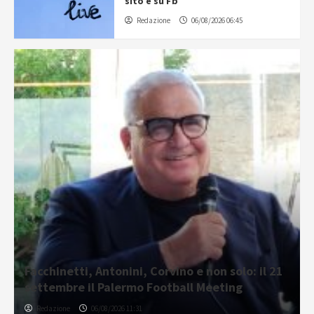
sito e su Fb
Redazione
06/08/2026 06:45
Facchinetti, Antonini, Corvino e non solo: il 21
settembre il Palermo Football Meeting
Redazione
06/08/2026 11:31