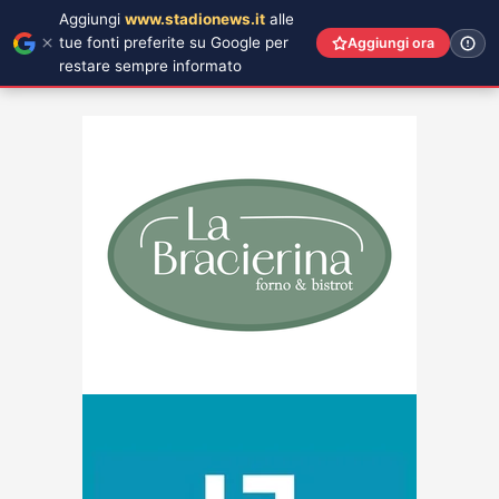
Aggiungi
www.stadionews.it
alle
tue fonti preferite su Google per
Aggiungi ora
restare sempre informato