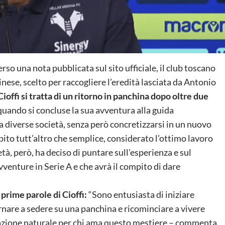
rso una nota pubblicata sul sito ufficiale, il club toscano
inese, scelto per raccogliere l’eredità lasciata da Antonio
ioffi si tratta di un ritorno in panchina dopo oltre due
4 quando si concluse la sua avventura alla guida
a diverse società, senza però concretizzarsi in un nuovo
pito tutt’altro che semplice, considerato l’ottimo lavoro
tà, però, ha deciso di puntare sull’esperienza e sul
venture in Serie A e che avrà il compito di dare
prime parole di Cioffi:
“Sono entusiasta di iniziare
rnare a sedere su una panchina e ricominciare a vivere
ocazione naturale per chi ama questo mestiere – commenta