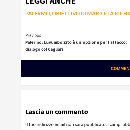
LEGGI ANCHE
PALERMO, OBIETTIVO DI MARIO: LA RICHI
Continue
Previous
Palermo, Luvumbo Zito è un’opzione per l’attacco:
Reading
dialogo col Cagliari
COMMENTA
Lascia un commento
Il tuo indirizzo email non sarà pubblicato.
I campi obb