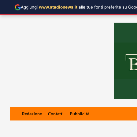
Aggiungi
www.stadionews.it
alle tue fonti preferite su Go
Skip
Redazione
Contatti
Pubblicità
to
content