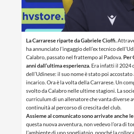
La Carrarese riparte da Gabriele Cioffi.
Attrave
ha annunciato l’ingaggio dell’ex tecnico dell’Ud
Calabro, passato nel frattempo al Padova.
Per C
anni dall’ultima esperienza
. Era infatti il 202
dell’Udinese: il suo nome è stato poi accostato 
incarico. Ora è la volta della Carrarese. Un com
svolto da Calabro nelle ultime stagioni. La socie
curriculum di un allenatore che vanta diverse av
continuità al percorso di crescita del club.
Assieme al comunicato sono arrivate anche le 
questa nuova avventura, non vedevo l’ora di to
l’ambiente di uno spogliatoio, nonché la coll