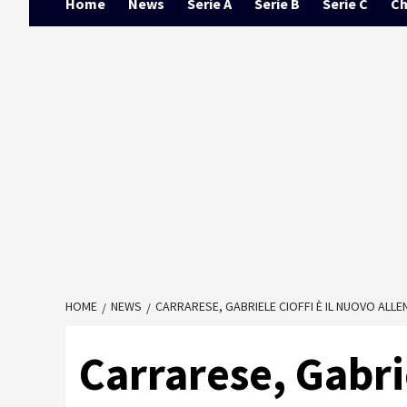
Home
News
Serie A
Serie B
Serie C
Ch
HOME
NEWS
CARRARESE, GABRIELE CIOFFI È IL NUOVO ALLE
Carrarese, Gabrie