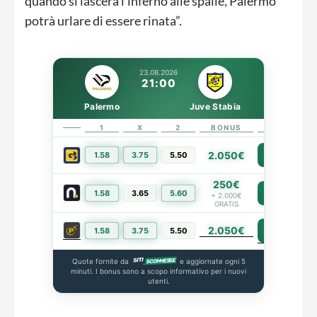
quando si lascerà l’inferno alle spalle, Palermo
potrà urlare di essere rinata”.
23.08.2026
21:00
Palermo
Juve Stabia
1
X
2
BONUS
LINK
2.050€
1.58
3.75
5.50
PIÙ INFO
250€
1.58
3.65
5.60
PIÙ INFO
+ 2.000€
GRATIS
2.050€
PIÙ INFO
1.58
3.75
5.50
Quote fornite da
e aggiornate ogni 5
minuti. I bonus sono a scopo informativo per i nuovi
utenti.