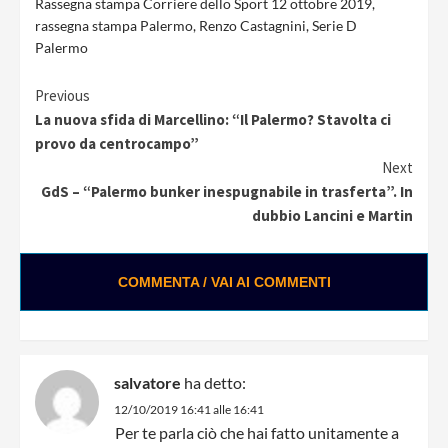
Rassegna stampa Corriere dello Sport 12 ottobre 2019
,
rassegna stampa Palermo
,
Renzo Castagnini
,
Serie D
Palermo
Continue
Previous
La nuova sfida di Marcellino: “Il Palermo? Stavolta ci
Reading
provo da centrocampo”
Next
GdS – “Palermo bunker inespugnabile in trasferta”. In
dubbio Lancini e Martin
COMMENTA / VAI AI COMMENTI
salvatore
ha detto:
12/10/2019 16:41 alle 16:41
Per te parla ciò che hai fatto unitamente a