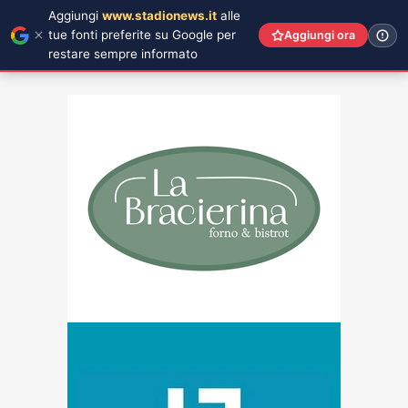
Aggiungi
www.stadionews.it
alle
tue fonti preferite su Google per
Aggiungi ora
restare sempre informato