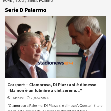
HOME
BLOG
SERIE D PALERMO
Serie D Palermo
Corsport – Clamoroso, Di Piazza si è dimesso:
“Ma non è un fulmine a ciel sereno…”
Redazione
27/05/2020 09:30
"Clamoroso a Palermo: Di Piazza si è dimesso". Questo il titolo
scelto dal Corriere dello Sport per affrontare il tema...