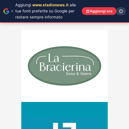
Aggiungi
www.stadionews.it
alle
tue fonti preferite su Google per
Aggiungi ora
restare sempre informato